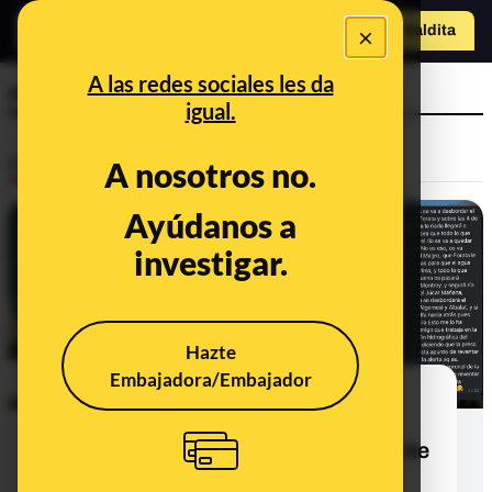
×
Hazte Maldit
o
Abrir menú
A las redes sociales les da
recopilatorio
igual.
Desinfo
A nosotros no.
Ayúdanos a
investigar.
Hazte
Embajadora/Embajador
Cuidado con los bulos y
desinformaciones que mencionan
embalses, presas y pantanos durante
la DANA en España