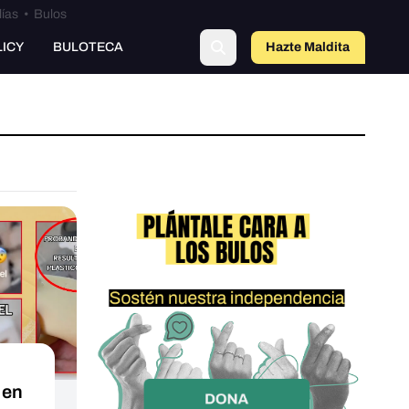
lías
•
Bulos
LICY
BULOTECA
Hazte Maldit
a
 en