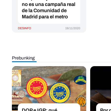
no es una campaña real
de la Comunidad de
Madrid para el metro
DESINFO
19/11/2020
Prebunking
DOP e IGP: qué
Por 