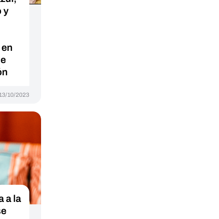
o y
 en
de
ón
13/10/2023
 a la
se