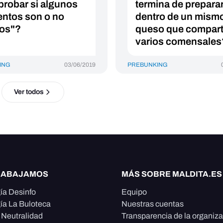
robar si algunos
termina de prepara
entos son o no
dentro de un mism
sos"?
queso que compar
varios comensales
ING
03/06/2019
PREBUNKING
Ver todos
RABAJAMOS
MÁS SOBRE MALDITA.ES
ía Desinfo
Equipo
ía La Buloteca
Nuestras cuentas
e Neutralidad
Transparencia de la organiz