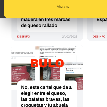
alerta alimentaria en
una 
Ahora no
España por posible
por l
presencia de astillas de
ques
madera en tres marcas
Esp
de queso rallado
DESINFO
24/02/2026
DESINFO
No, este cartel que da a
elegir entre el queso,
las patatas bravas, las
croquetas y tu abuela