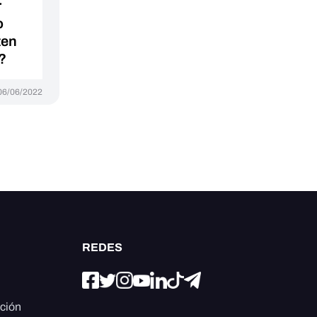
r
o
ten
?
06/06/2022
REDES
ación