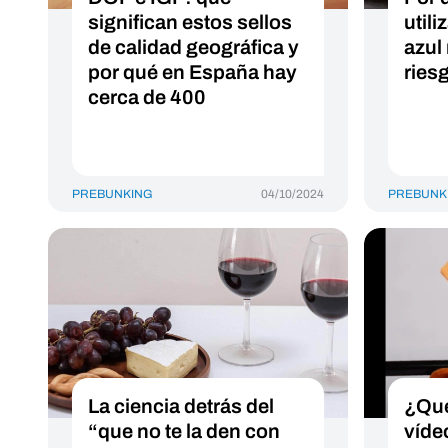
significan estos sellos
util
de calidad geográfica y
azul
por qué en España hay
ries
cerca de 400
PREBUNKING
04/10/2024
PREBUNK
La ciencia detrás del
¿Qué
“que no te la den con
víde