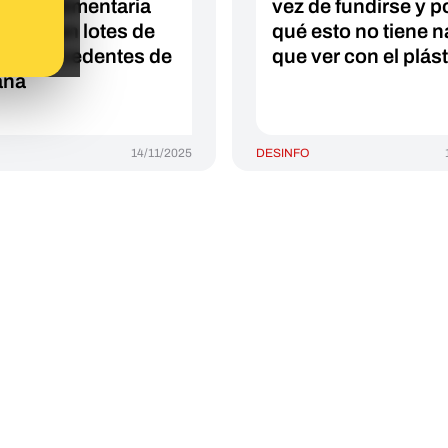
alerta alimentaria
vez de fundirse y p
isteria en lotes de
qué esto no tiene 
os procedentes de
que ver con el plás
aña
14/11/2025
DESINFO