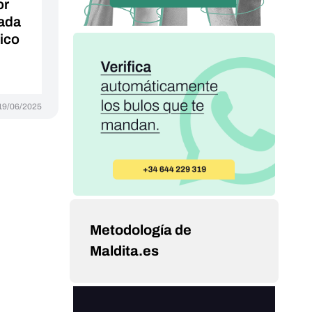
or
nada
tico
19/06/2025
Metodología de
Maldita.es