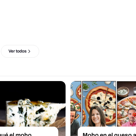
Ver todos
qué el moho
Moho en el queso a