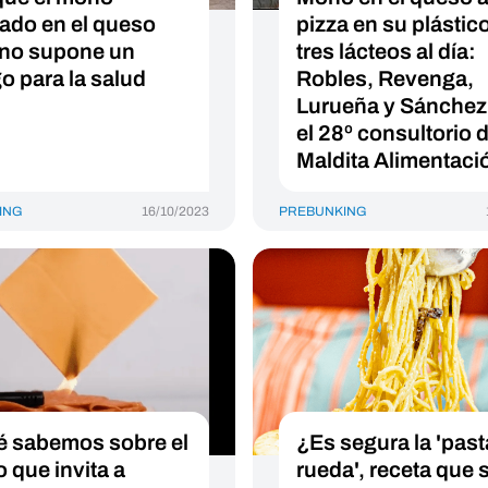
izado en el queso
pizza en su plástic
 no supone un
tres lácteos al día:
go para la salud
Robles, Revenga,
Lurueña y Sánchez
el 28º consultorio 
Maldita Alimentaci
ING
16/10/2023
PREBUNKING
 sabemos sobre el
¿Es segura la 'pasta
o que invita a
rueda', receta que 