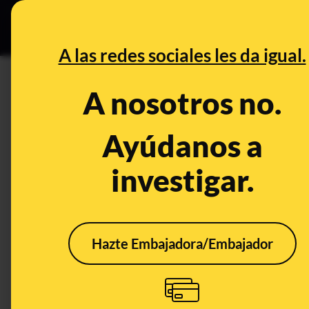
Especial C
DESINFO
PREB
A las redes sociales les da igual.
queso
A nosotros no.
Desinfo
Ayúdanos a
investigar.
VERDADERO
VERD
Hazte Embajadora/Embajador
Sí, en febrero de 2026 la
La A
AESAN ha emitido una
en n