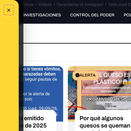
euta
•
Bulos Ceuta
•
Eclipse
•
Curanderos IA Instagram
•
Timo José E
×
UNKING
INVESTIGACIONES
CONTROL DEL PODER
PO
ADERO
ALERTA
ESAN ha emitido
Por qué algunos
oviembre de 2025
quesos se queman