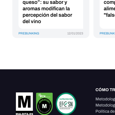
queso”: su sabor y
comp
aromas modifican la
alim
percepción del sabor
"fal
del vino
PREBUNKING
12/01/2023
PREBUNK
CÓMO T
Metodolog
Metodolog
Política d