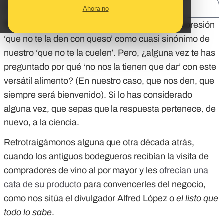
SHARE:
Ahora no
También en
Maldita.es
podríamos utilizar la expresión
‘que no te la den con queso’ como cuasi sinónimo de
nuestro ‘que no te la cuelen’. Pero, ¿alguna vez te has
preguntado por qué ‘no nos la tienen que dar’ con este
versátil alimento? (En nuestro caso, que nos den, que
siempre será bienvenido). Si lo has considerado
alguna vez, que sepas que la respuesta pertenece, de
nuevo, a la ciencia.
Retrotraigámonos alguna que otra década atrás,
cuando los antiguos bodegueros recibían la visita de
compradores de vino al por mayor y les
ofrecían una
cata de su producto
para convencerles del negocio,
como nos sitúa el divulgador Alfred López o
el listo que
todo lo sabe
.