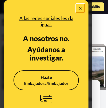
×
Hazte Maldit
o
Abrir menú
A las redes sociales les da
premio
igual.
Desinfo
A nosotros no.
Ayúdanos a
ALERTA
investigar.
Hazte
Embajadora/Embajador
Cuidado con las palabras de Rosa
Rodríguez, la ganadora de
Pasapalabra, sobre que la respuesta
que le dio el bote estuviera “en un