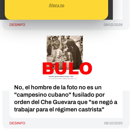
parque en el que jugaba” en su
Ahora no
infancia
DESINFO
09/02/2026
No, el hombre de la foto no es un
"campesino cubano" fusilado por
orden del Che Guevara que "se negó a
trabajar para el régimen castrista"
DESINFO
08/10/2020