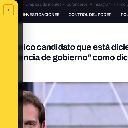
Bulos Ceuta
•
Limpieza de montes
•
Curanderos IA Instagram
•
Timo J
×
UNKING
INVESTIGACIONES
CONTROL DEL PODER
PO
 "el único candidato que está dic
referencia de gobierno” como dic