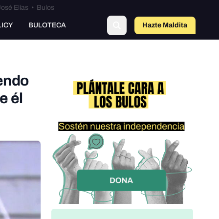
osé Elías
•
Bulos
LICY
BULOTECA
Hazte Maldit
a
iendo
e él