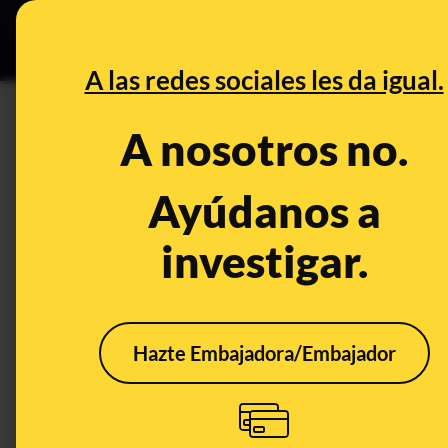
Grupos Ceuta
•
DESINFO
PREB
A las redes sociales les da igual.
CONTROL DEL PODER
A nosotros no.
Es falso que Albert Rivera sea
claramente quién está en su p
Ayúdanos a
mismo
investigar.
Publicado el
Apr 23, 2019, 9:26:44 PM
Hazte Embajadora/Embajador