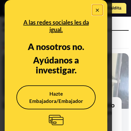
×
Hazte Maldit
o
Abrir menú
A las redes sociales les da
Portugal
igual.
Desinfo
A nosotros no.
Ayúdanos a
FALSO
investigar.
Hazte
Embajadora/Embajador
No, esta imagen de Cristiano Ronaldo
y Georgina Rodríguez llorando en un
coche no es real: ha sido generada
con IA