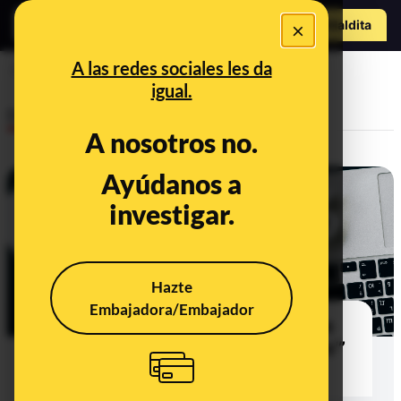
o
Hazte Maldit
×
a
Abrir menú
A las redes sociales les da
paro
igual.
Desinfo
A nosotros no.
Ayúdanos a
investigar.
Hazte
Embajadora/Embajador
Por qué no es cierto que Bruselas
haya detectado “parados ‘ocultos’”
en las estadísticas