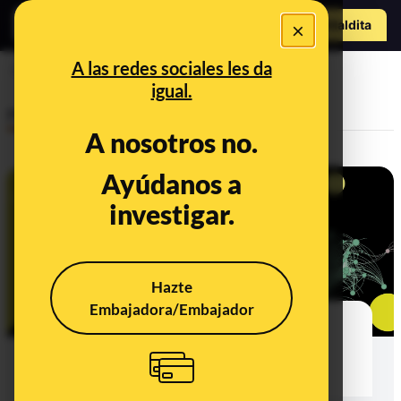
Hazte Maldit
×
o
Abrir menú
A las redes sociales les da
Nuestra postura
igual.
Policy
A nosotros no.
Ayúdanos a
investigar.
Hazte
Embajadora/Embajador
Los riesgos sin mitigar de los
canales públicos de Telegram y
pasos a seguir