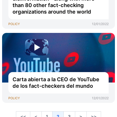
than 80 other fact-checking
organizations around the world
POLICY
12/01/2022
Carta abierta a la CEO de YouTube
de los fact-checkers del mundo
POLICY
12/01/2022
<<
<
1
2
3
>
>>