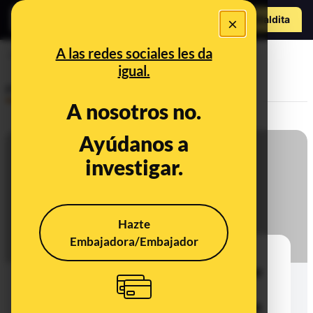
Hazte Maldit
×
a
Abrir menú
A las redes sociales les da
Nuestra postura
igual.
Policy
A nosotros no.
Ayúdanos a
investigar.
Hazte
Embajadora/Embajador
La “exención de los medios”: por
qué impedir a las plataformas que
moderen el contenido de los
“medios de comunicación” es una