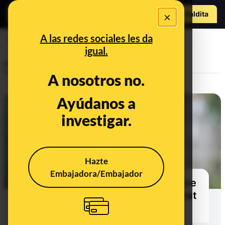
Hazte Maldit
×
o
Abrir menú
A las redes sociales les da
Nuestra postura
igual.
Policy
A nosotros no.
Ayúdanos a
investigar.
Hazte
Embajadora/Embajador
Fact-checking works: the evidence
on verification and the fight against
disinformation