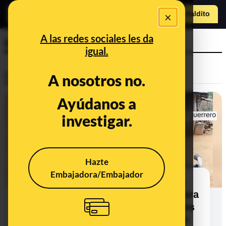
×
Hazte Maldit
o
Abrir menú
A las redes sociales les da
inteligencia artificial
igual.
Desinfo
A nosotros no.
Ayúdanos a
FALSO
investigar.
Hazte
Embajadora/Embajador
Este vídeo de Emiliano, un niño sin
piernas ni brazos que pide ayuda para
llegar a 5 millones de visualizaciones
y conseguir sus prótesis, no es real: