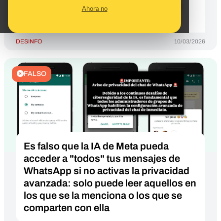
tiene indicios de haber sido creado
Ahora no
con IA
DESINFO
10/03/2026
FALSO
Es falso que la IA de Meta pueda
acceder a "todos" tus mensajes de
WhatsApp si no activas la privacidad
avanzada: solo puede leer aquellos en
los que se la menciona o los que se
comparten con ella