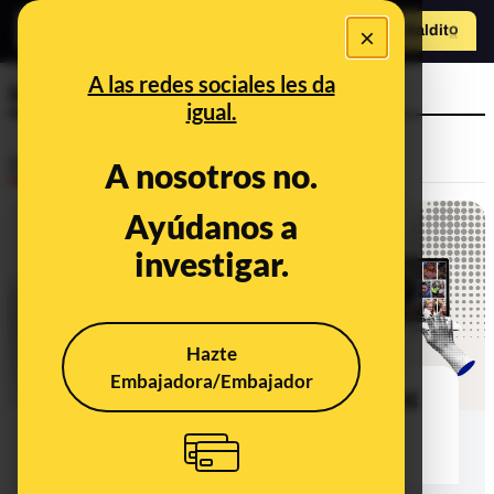
×
Hazte Maldit
o
Abrir menú
A las redes sociales les da
inteligencia artifcial
igual.
Desinfo
A nosotros no.
Ayúdanos a
investigar.
Hazte
Embajadora/Embajador
TikTok polarization industry: making
money off disinformation with AI-
generated videos of protests