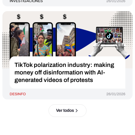
INVESTIGACIONES
26/01/2026
TikTok polarization industry: making
money off disinformation with AI-
generated videos of protests
DESINFO
26/01/2026
Ver todos