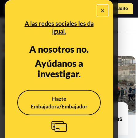
×
Hazte Maldit
o
Abrir menú
A las redes sociales les da
inmigrantes
igual.
Desinfo
A nosotros no.
Ayúdanos a
investigar.
Hazte
Embajadora/Embajador
29 bulos, desinformaciones y
contexto sobre la entrada de personas
migrantes a Ceuta en julio de 2026