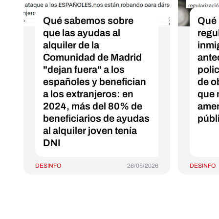
Qué sabemos sobre
Qué 
que las ayudas al
regu
alquiler de la
inmi
Comunidad de Madrid
ante
"dejan fuera" a los
poli
españoles y benefician
de o
a los extranjeros: en
que 
2024, más del 80% de
amen
beneficiarios de ayudas
públ
al alquiler joven tenía
DNI
DESINFO
26/05/2026
DESINFO