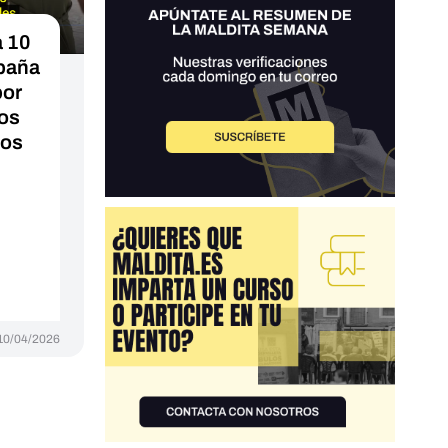
a 10
spaña
por
los
dos
10/04/2026