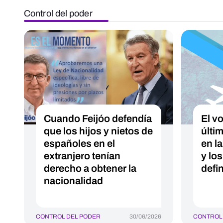
Control del poder
Cuando Feijóo defendía
El v
que los hijos y nietos de
últi
españoles en el
en l
extranjero tenían
y lo
derecho a obtener la
defi
nacionalidad
CONTROL DEL PODER
30/06/2026
CONTROL