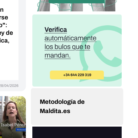
an
rse
o":
ey de
ca,
28/04/2026
Metodología de
Maldita.es