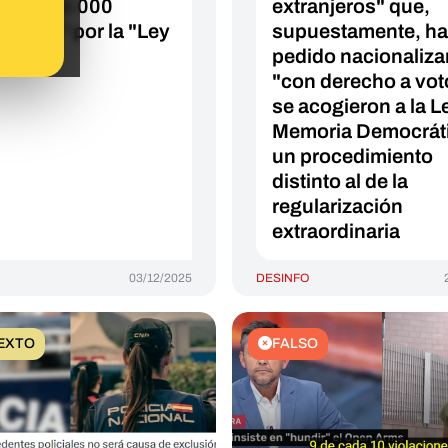
 de 500.000
extranjeros" que,
anjeros" por la "Ley
supuestamente, h
ietos"
pedido nacionaliza
"con derecho a vot
se acogieron a la L
Memoria Democráti
un procedimiento
distinto al de la
regularización
extraordinaria
03/12/2025
DESINFO
EXTO
FALSO