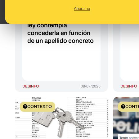
que obtener la
"más
Ahora no
nacionalidad española
extr
automáticamente ni la
de N
ley contempla
concederla en función
de un apellido concreto
DESINFO
08/07/2025
DESINFO
CONTEXTO
CONT