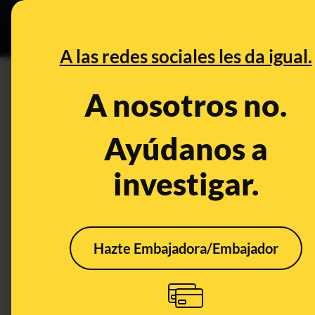
Grupos Ceuta
•
DESINFO
PREB
A las redes sociales les da igual.
extranjeros
A nosotros no.
Desinfo
Ayúdanos a
investigar.
FALSO
CONT
Hazte Embajadora/Embajador
No, ni existe un listado
Qué 
de apellidos con los
naci