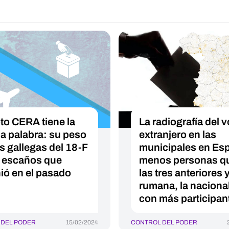
oto CERA tiene la
La radiografía del v
ma palabra: su peso
extranjero en las
as gallegas del 18-F
municipales en Es
s escaños que
menos personas q
nió en el pasado
las tres anteriores y
rumana, la naciona
con más participan
 DEL PODER
15/02/2024
CONTROL DEL PODER