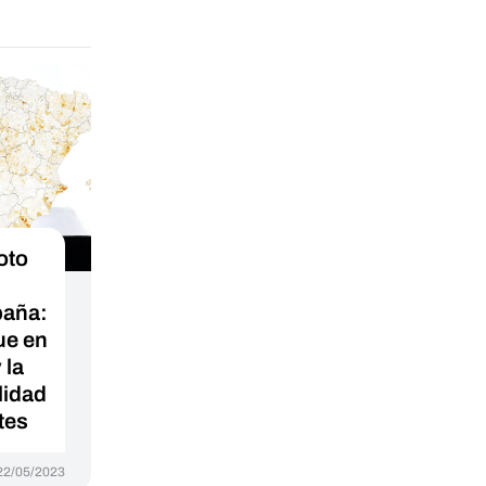
oto
paña:
ue en
 la
lidad
tes
22/05/2023