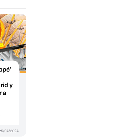
ppé’
id y
r a
r
25/04/2024