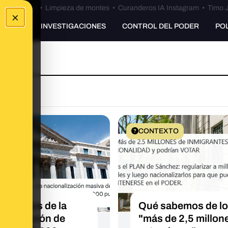
Bulos Ceuta
•
Limpieza de montes
•
Curanderos IA Instagram
•
Timo J
×
UNKING
INVESTIGACIONES
CONTROL DEL PODER
PO
EXTO
CONTEXTO
sabemos de la
Qué sabemos de l
onalización de
"más de 2,5 millon