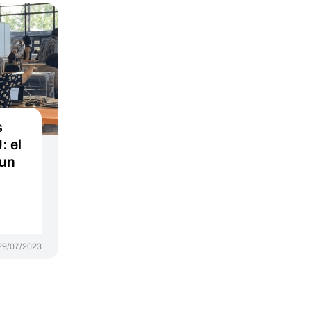
s
: el
 un
29/07/2023