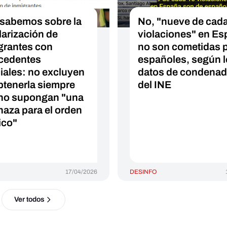
sabemos sobre la
No, "nueve de cad
larización de
violaciones" en E
grantes con
no son cometidas 
cedentes
españoles, según 
ciales: no excluyen
datos de condena
btenerla siempre
del INE
no supongan "una
aza para el orden
ico"
17/04/2026
DESINFO
Ver todos