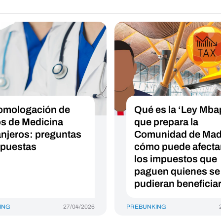
omologación de
Qué es la ‘Ley Mba
los de Medicina
que prepara la
anjeros: preguntas
Comunidad de Madr
spuestas
cómo puede afecta
los impuestos que
paguen quienes se
pudieran beneficia
ING
27/04/2026
PREBUNKING