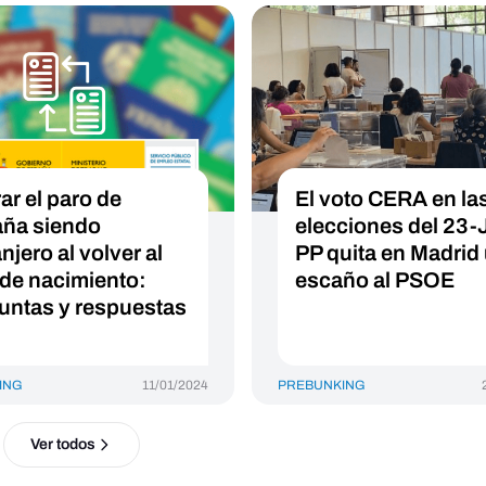
ar el paro de
El voto CERA en la
ña siendo
elecciones del 23-J
njero al volver al
PP quita en Madrid
 de nacimiento:
escaño al PSOE
untas y respuestas
ING
11/01/2024
PREBUNKING
Ver todos