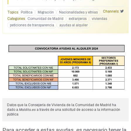
Excluidos: Irene, Adrián, Beatriz, Óscar…
https://x.com/Espball/status/2049067037322793005
Channels:
Topics
Política
Migración
Nacionalidades y etnias
https://x.com/hermanntertsch/status/204917775721343798
Categories
Comunidad de Madrid
extranjeros
viviendas
2
peticiones de transparencia
ayudas al alquiler
https://x.com/Isabelperezmoi1/status/20490751755476464
38
https://x.com/La_SemiYA_dl_VD/status/2049078797232668
756
Datos que la Consejería de Vivienda de la Comunidad de Madrid ha
dado a
Maldita.es
a través de una solicitud de acceso a la información
pública
Para acceder a estas ayudas, es necesario tener la