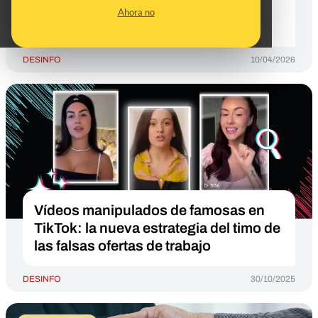
"situaciones de cotización" (que
Ahora no
pueden ser varias)
DESINFO
10/04/2026
Vídeos manipulados de famosas en
TikTok: la nueva estrategia del timo de
las falsas ofertas de trabajo
DESINFO
30/10/2025