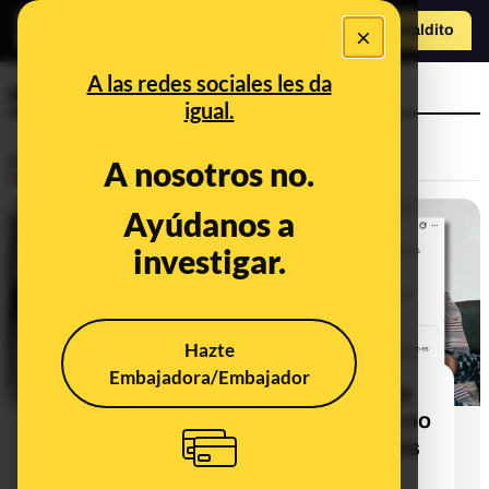
×
Hazte Maldit
o
Abrir menú
A las redes sociales les da
empleo
igual.
Desinfo
A nosotros no.
Ayúdanos a
ALERTA
investigar.
Hazte
Embajadora/Embajador
La afiliación a la Seguridad Social es
"única y general", pero el Gobierno no
contabiliza en la cifra de "22 millones
de afiliados" a las personas, sino