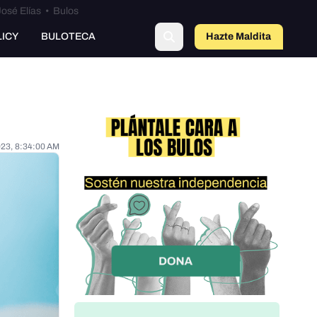
osé Elías
•
Bulos
LICY
BULOTECA
Hazte Maldit
o
023, 8:34:00 AM