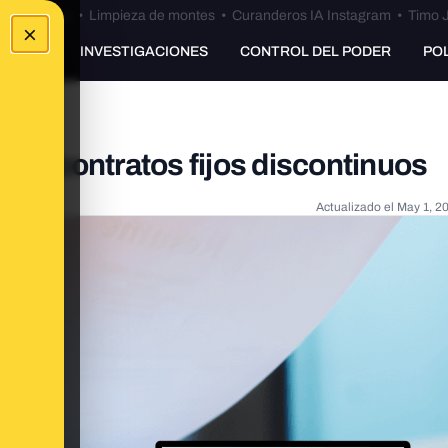
Bulos Ceuta
•
Limpieza de montes
•
Curanderos IA Instagram
•
Timo J
×
UNKING
INVESTIGACIONES
CONTROL DEL PODER
PO
los contratos fijos discontinuos
Actualizado el
May 1, 2