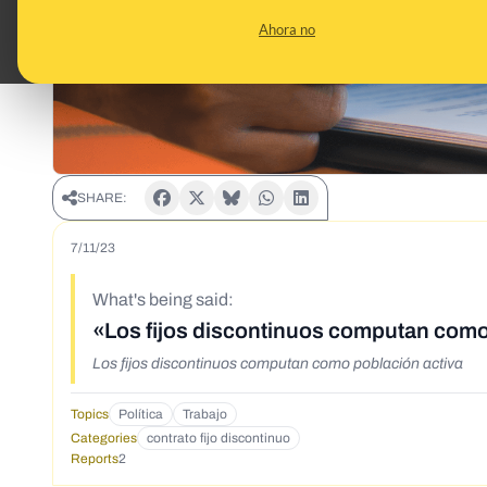
Ahora no
SHARE:
7/11/23
What's being said:
«Los fijos discontinuos computan como
Los fijos discontinuos computan como población activa
Topics
Política
Trabajo
Categories
contrato fijo discontinuo
Reports
2