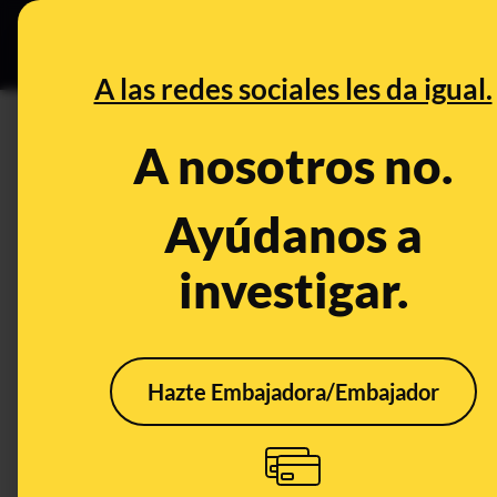
Grupos Ceuta
•
DESINFO
PREB
A las redes sociales les da igual.
PREBUNKING
A nosotros no.
Preguntas y respuestas sobre 
Ayúdanos a
Publicado el
Jan 5, 2023, 6:56:07 PM
investigar.
Hazte Embajadora/Embajador