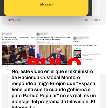
y cuál era el contexto de la
Ahora no
intervención
DESINFO
07/10/2022
No, este vídeo en el que el exministro
de Hacienda Cristóbal Montoro
responde a Íñigo Errejón que "España
tiene puta suerte cuando gobierna el
puto Partido Popular" no es real: es un
montaje del programa de televisión 'El
Intermedio'