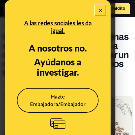
×
Hazte Maldit
o
Abrir menú
A las redes sociales les da
PREBUNKING
igual.
Un timo dentro de otro: páginas
web fraudulentas redirigen a
A nosotros no.
otros engaños o a descargar un
Ayúdanos a
navegador legal con el que los
investigar.
timadores cobran dinero
Timo
Publicado el
Dec 2, 2025, 10:00:47 AM
Hazte
Embajadora/Embajador