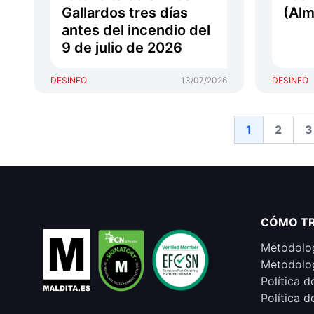
Gallardos tres días
(Alm
antes del incendio del
9 de julio de 2026
DESINFO
13/07/2026
DESINFO
1
2
3
CÓMO T
Metodolog
Metodolog
Política d
Política d