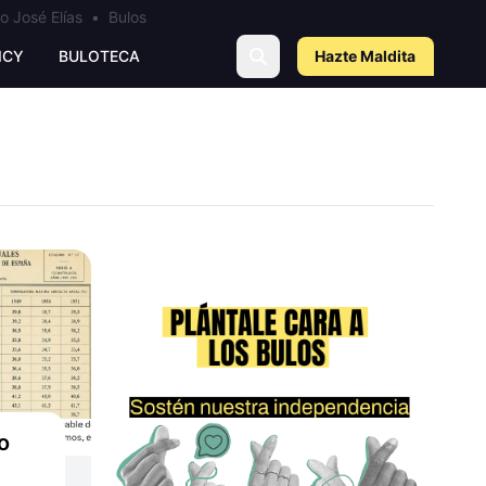
o José Elías
•
Bulos
ICY
BULOTECA
Hazte Maldit
a
o