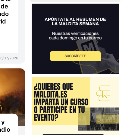
 de
ndo
id
26/07/2026
 y
ndio