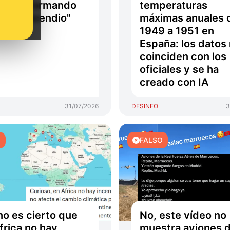
unido formando
temperaturas
megaincendio"
máximas anuales 
1949 a 1951 en
España: los datos
coinciden con los
oficiales y se ha
creado con IA
31/07/2026
DESINFO
3
O
FALSO
no es cierto que
No, este vídeo no
frica no hay
muestra aviones d