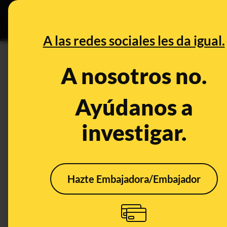
Grupos Ceuta
•
Bu
DESINFO
PREB
A las redes sociales les da igual.
cambio climático
A nosotros no.
Desinfo
Ayúdanos a
investigar.
ALERTA
FALS
Hazte Embajadora/Embajador
Cuidado con el vídeo
No, 
que asegura que los
Espa