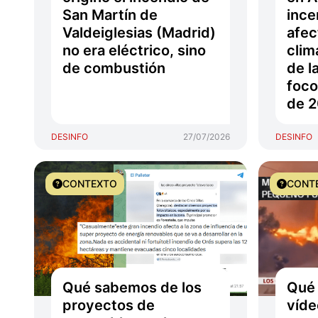
San Martín de
ince
Valdeiglesias (Madrid)
afec
no era eléctrico, sino
clim
de combustión
de l
foco
de 
DESINFO
27/07/2026
DESINFO
CONTEXTO
CONT
Qué sabemos de los
Qué 
proyectos de
víde