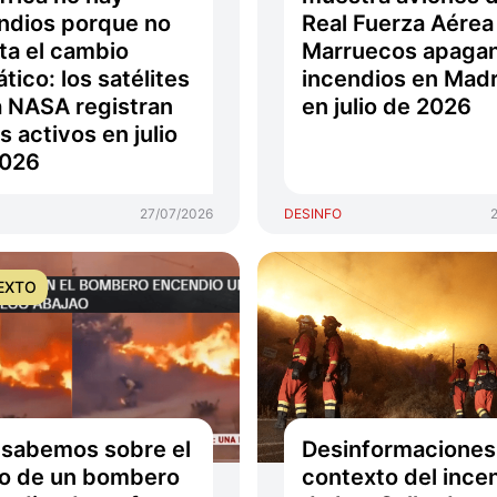
ndios porque no
Real Fuerza Aérea
ta el cambio
Marruecos apaga
ático: los satélites
incendios en Madr
a NASA registran
en julio de 2026
s activos en julio
2026
27/07/2026
DESINFO
EXTO
sabemos sobre el
Desinformaciones
o de un bombero
contexto del ince