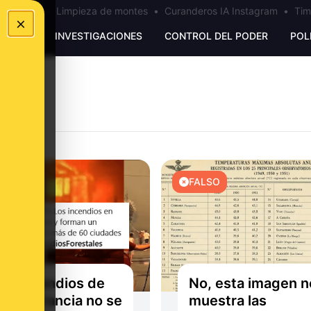
los Ceuta
•
Limpieza de montes
•
Curanderos IA Instagram
•
Tim
×
UNKING
INVESTIGACIONES
CONTROL DEL PODER
POL
O
FALSO
los incendios de
No, esta imagen n
ña y Francia no se
muestra las