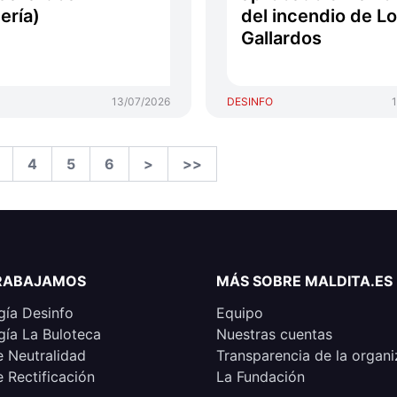
ería)
del incendio de L
Gallardos
13/07/2026
DESINFO
4
5
6
>
>>
RABAJAMOS
MÁS SOBRE MALDITA.ES
ía Desinfo
Equipo
ía La Buloteca
Nuestras cuentas
e Neutralidad
Transparencia de la organi
e Rectificación
La Fundación