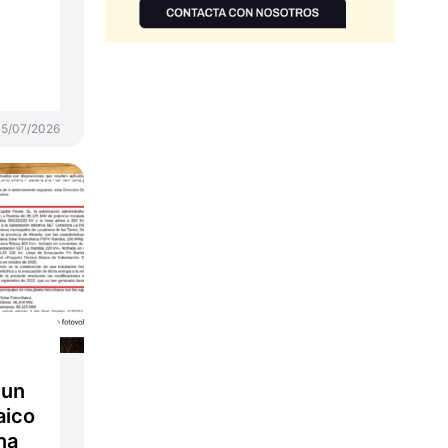
15/07/2026
 un
aico
na