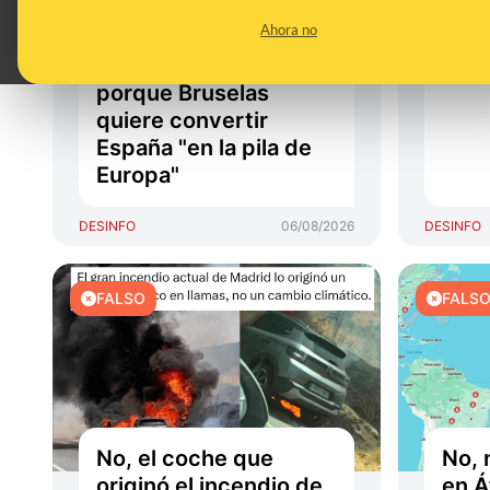
incendios son
han 
Ahora no
provocados para
un "
poner placas solares
porque Bruselas
quiere convertir
España "en la pila de
Europa"
DESINFO
06/08/2026
DESINFO
FALSO
FALS
No, el coche que
No, 
originó el incendio de
en Á