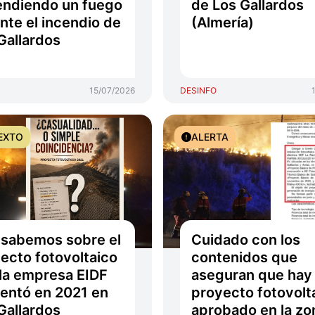
ndiendo un fuego
de Los Gallardos
nte el incendio de
(Almería)
Gallardos
15/07/2026
DESINFO
EXTO
ALERTA
sabemos sobre el
Cuidado con los
ecto fotovoltaico
contenidos que
la empresa EIDF
aseguran que hay
entó en 2021 en
proyecto fotovolt
Gallardos
aprobado en la zo