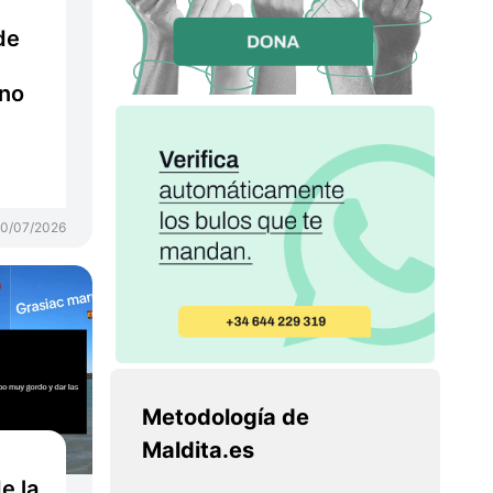
de
 no
0/07/2026
Metodología de
Maldita.es
e la