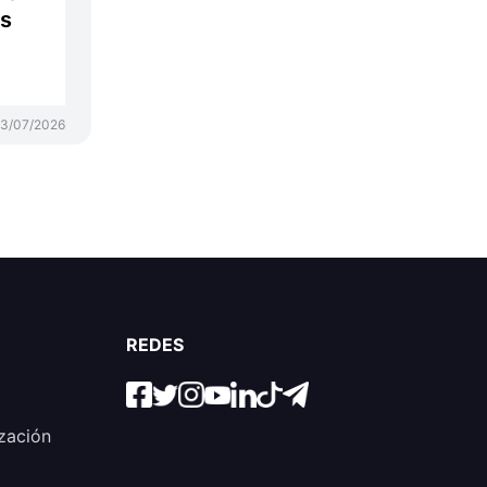
os
13/07/2026
REDES
zación