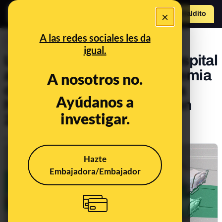
×
Hazte Maldit
o
Abrir menú
A las redes sociales les da
CONTROL DEL PODER
igual.
Los datos de capacidad hospital
a hospital: durante la pandemia
A nosotros no.
de coronavirus ha llegado a
Ayúdanos a
haber 11.000 camas UCI; en
investigar.
2019 eran 5.000
Publicado el
Oct 18, 2021, 5:03:00 PM
Hazte
Embajadora/Embajador