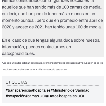
Hemos considerado como “grandes hospitales” a
aquellos que han tenido más de 100 camas de media,
es decir, que han podido tener más o menos en un
momento puntual, pero que en promedio entre abril de
2020 y agosto de 2021 han tenido unas 100 de media.
En el caso de que tengas alguna duda sobre nuestra
información, puedes contactarnos en
dato@maldita.es
.
*Las comunidades estaban obligadas a informar diaremente de la capacidad y ocupación de de los
hospitales desde el 15 de marzo. El día 20 se amplió esta orden.
ETIQUETAS:
#transparencia
#hospitales
#Ministerio de Sanidad
#ocupación
#camas UCI
#Datos hospitales UCI