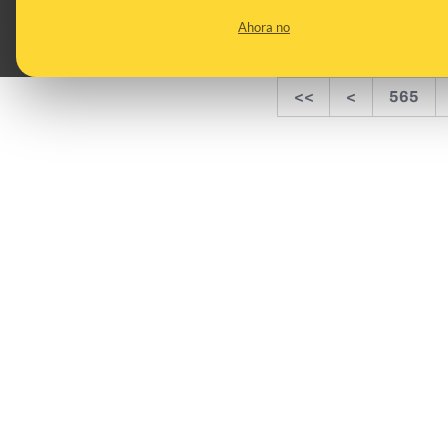
Ahora no
<<
<
565