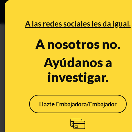
Grupos Ceuta
•
DESINFO
PREB
A las redes sociales les da igual.
Maldito Bulo
A nosotros no.
Ayúdanos a
Filters
investigar.
Hazte Embajadora/Embajador
Try c