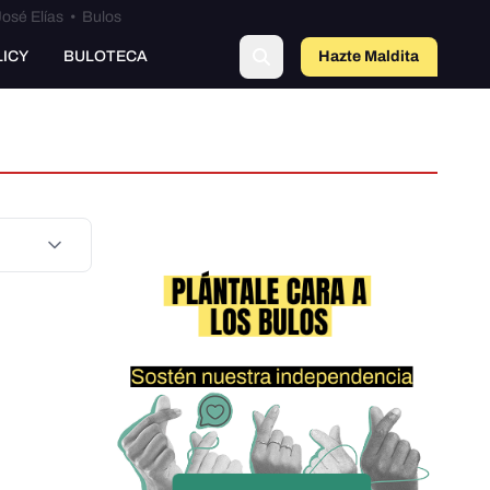
osé Elías
•
Bulos
LICY
BULOTECA
Hazte Maldit
a