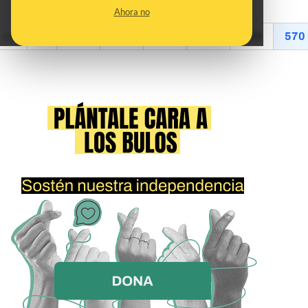
Ahora no
<<
<
565
566
567
568
569
570