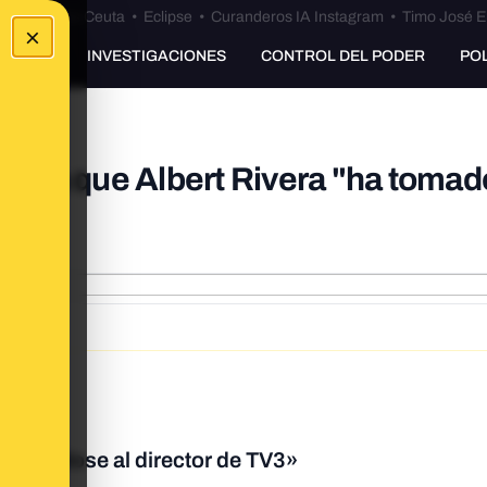
euta
•
Bulos Ceuta
•
Eclipse
•
Curanderos IA Instagram
•
Timo José E
×
UNKING
INVESTIGACIONES
CONTROL DEL PODER
PO
nsinúa que Albert Rivera "ha tomad
do
rigiéndose al director de TV3»