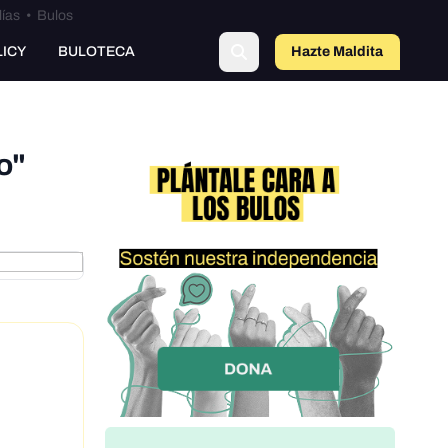
lías
•
Bulos
LICY
BULOTECA
Hazte Maldit
a
o"