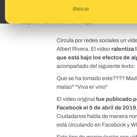
Albert Rivera sube un vídeo drogado dirigiéndose al direc
Ahora no
Topics
Política
Categories
Albert Rivera
TV3
drogas
Circula por redes sociales un ví
Albert Rivera. El vídeo
ralentiza 
que está bajo los efectos de a
acompañado del siguiente texto:
Que se ha tomado este???? Madre
matao" "Viva er vino"
El vídeo original
fue publicado p
Facebook
el 5 de abril de 2019
Ciudadanos habla de manera nor
está circulando en Facebook y 