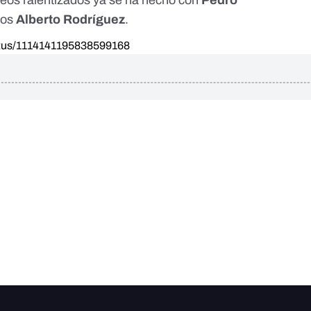
deos ralentizados ya se ha hecho con
Pedro
mos
Alberto Rodríguez
.
tatus/1114141195838599168