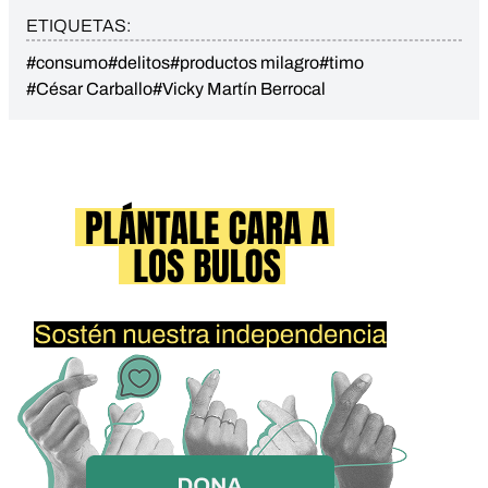
ETIQUETAS:
#consumo
#delitos
#productos milagro
#timo
#César Carballo
#Vicky Martín Berrocal