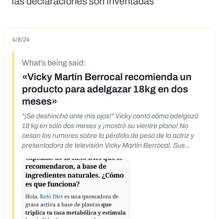
las declaraciones son inventadas
4/8/24
What's being said:
«Vicky Martín Berrocal recomienda un
producto para adelgazar 18kg en dos
meses»
"¡Se deshinchó ante mis ojos!" Vicky contó cómo adelgazó
18 kg en sólo dos meses y ¡mostró su vientre plano! No
cesan los rumores sobre la pérdida de peso de la actriz y
presentadora de televisión Vicky Martín Berrocal. Sus
admiradores expresan su preocupación por los rápidos
cambios en el aspecto de la celebridad. El periódico "El País"
invitó a Vicky Martín Berrocal a conceder una entrevista, ¡en
la que la famosa cantante revela EL MAYOR SECRETO DE
SU PÉRDIDA DE PESO!
https://ababcc.abainternational.org/cko/tra/tra.php