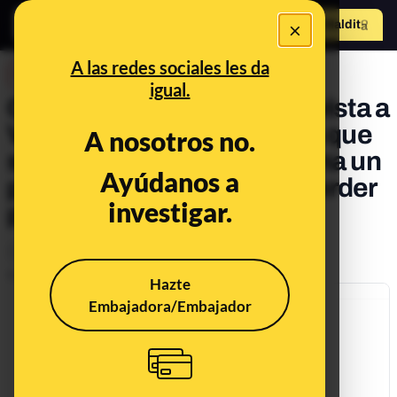
×
Hazte Maldit
o
Abrir menú
A las redes sociales les da
DESINFO
igual.
Cuidado con la falsa entrevista a
Vicky Martín Berrocal en la que
A nosotros no.
supuestamente promociona un
Ayúdanos a
producto “milagro” para perder
investigar.
peso
Consumo
Timo
Delitos
Publicado el
Apr 12, 2024, 1:05:31 PM
Hazte
Embajadora/Embajador