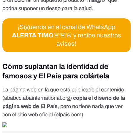
promocionar un
supuesto producto “milagro” que
podría suponer un riesgo para la salud
.
¡Síguenos en el canal de WhatsApp
ALERTA TIMO
🚨🚨🚨 y recibe nuestros
avisos!
Cómo suplantan la identidad de
famosos y El País para colártela
La página web en la que está publicado el contenido
(
ababcc.abainternational.org
)
copia el diseño de la
página web de El País
, pero no tiene nada que ver
con el sitio web oficial
(
elpais.com
).