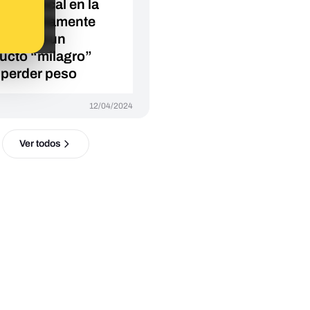
ín Berrocal en la
supuestamente
ociona un
ucto “milagro”
 perder peso
12/04/2024
Ver todos