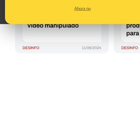
una “receta secreta”
Mart
Ahora no
para curar la
que 
osteocondrosis: es un
prom
vídeo manipulado
prod
para
DESINFO
11/06/2024
DESINFO