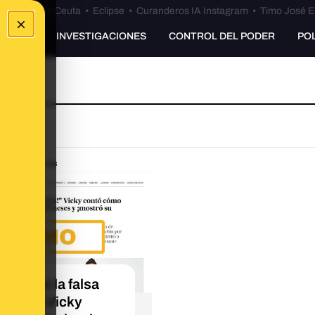
euta
•
Bulos Ceuta
•
Eclipse
•
Curanderos IA Instagram
•
Timo José E
×
UNKING
INVESTIGACIONES
CONTROL DEL PODER
PO
ado con la falsa
evista a Vicky