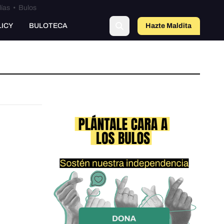
lías
•
Bulos
LICY
BULOTECA
Hazte Maldit
a