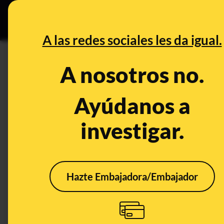
Especial C
DESINFO
PREB
A las redes sociales les da igual.
César Carballo
A nosotros no.
Desinfo
Ayúdanos a
investigar.
Hazte Embajadora/Embajador
No, Joan Manuel Serrat
Cuid
no ha recomendado
entr