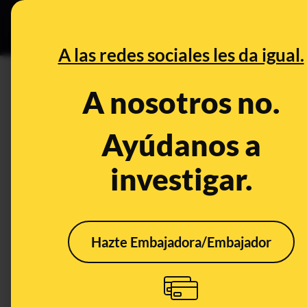
Grupos Ceuta
•
DESINFO
PREB
A las redes sociales les da igual.
DESINFO
A nosotros no.
Por qué los ataques de 'phishi
positivas de otros usuarios y 
Ayúdanos a
investigar.
Timo
Tecnología
Hazte Embajadora/Embajador