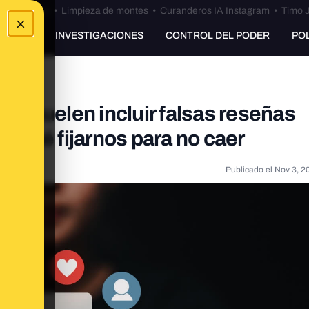
Bulos Ceuta
•
Limpieza de montes
•
Curanderos IA Instagram
•
Timo J
×
UNKING
INVESTIGACIONES
CONTROL DEL PODER
PO
ng' suelen incluir falsas reseñas
en qué fijarnos para no caer
Publicado el
Nov 3, 2