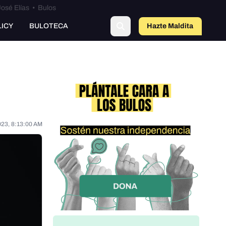
osé Elías
•
Bulos
LICY
BULOTECA
Hazte Maldit
o
023, 8:13:00 AM