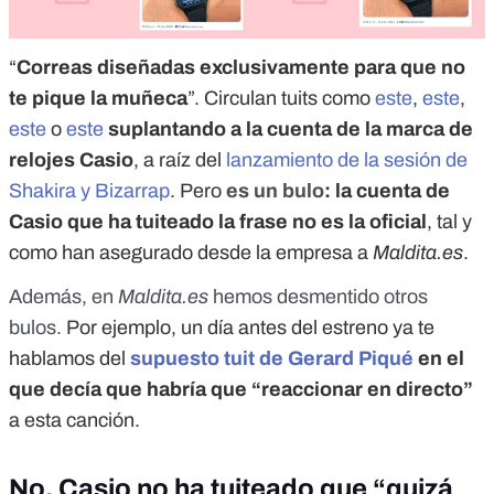
“
Correas diseñadas exclusivamente para que no
te pique la muñeca
”. Circulan tuits como
este
,
este
,
este
o
este
suplantando a la cuenta de la marca de
relojes Casio
, a raíz del
lanzamiento de la sesión de
Shakira y Bizarrap
. Pero
es un bulo
: la cuenta de
Casio que ha tuiteado la frase no es la oficial
, tal y
como han asegurado desde la empresa a
Maldita.es
.
Además, en
Maldita.es
hemos desmentido otros
bulos.
Por ejemplo, un día antes del estreno ya te
hablamos del
supuesto tuit de Gerard Piqué
en el
que decía que habría que “reaccionar en directo”
a esta canción.
No, Casio no ha tuiteado que “quizá