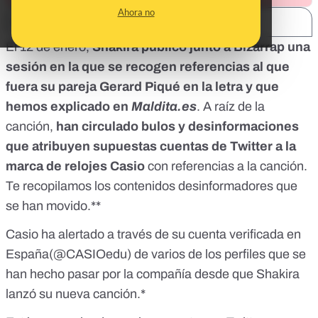
Ahora no
SHARE:
El 12 de enero,
Shakira publicó junto a Bizarrap
una
sesión en la que se recogen referencias al que
fuera su pareja Gerard Piqué en la letra
y que
hemos explicado en
Maldita.es
. A raíz de la
canción,
han circulado bulos y desinformaciones
que atribuyen supuestas cuentas de Twitter a la
marca de relojes Casio
con referencias a la canción.
Te recopilamos los contenidos desinformadores que
se han movido.**
Casio ha alertado a través de su cuenta verificada en
España(@CASIOedu) de varios de los perfiles que se
han hecho pasar por la compañía desde que Shakira
lanzó su nueva canción.*