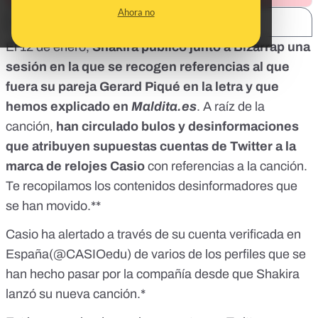
Ahora no
SHARE:
El 12 de enero,
Shakira publicó junto a Bizarrap
una
sesión en la que se recogen referencias al que
fuera su pareja Gerard Piqué en la letra
y que
hemos explicado en
Maldita.es
. A raíz de la
canción,
han circulado bulos y desinformaciones
que atribuyen supuestas cuentas de Twitter a la
marca de relojes Casio
con referencias a la canción.
Te recopilamos los contenidos desinformadores que
se han movido.**
Casio ha alertado a través de su cuenta verificada en
España(@CASIOedu) de varios de los perfiles que se
han hecho pasar por la compañía desde que Shakira
lanzó su nueva canción.*