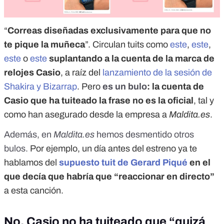
“
Correas diseñadas exclusivamente para que no
te pique la muñeca
”. Circulan tuits como
este
,
este
,
este
o
este
suplantando a la cuenta de la marca de
relojes Casio
, a raíz del
lanzamiento de la sesión de
Shakira y Bizarrap
. Pero
es un bulo
: la cuenta de
Casio que ha tuiteado la frase no es la oficial
, tal y
como han asegurado desde la empresa a
Maldita.es
.
Además, en
Maldita.es
hemos desmentido otros
bulos.
Por ejemplo, un día antes del estreno ya te
hablamos del
supuesto tuit de Gerard Piqué
en el
que decía que habría que “reaccionar en directo”
a esta canción.
No, Casio no ha tuiteado que “quizá