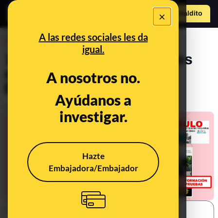
×
Hazte Maldit
o
Abrir menú
A las redes sociales les da
DESINFO
igual.
11 bulos y desinformaciones
sobre la alcaldesa de
A nosotros no.
Barcelona, Ada Colau
Ayúdanos a
Publicado el
Oct 17, 2022, 2:50:11 PM
investigar.
Hazte
Embajadora/Embajador
SHARE: