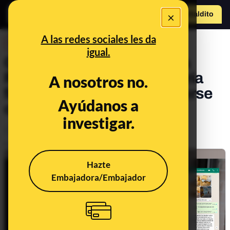
×
Hazte Maldit
o
Abrir menú
A las redes sociales les da
DESINFO
igual.
Cuidado con la inmobiliaria
Rentex: la nueva inmobiliaria
A nosotros no.
fantasma que trata de hacerse
Ayúdanos a
con tu dinero
investigar.
Consumo
Publicado el
Dec 9, 2021, 6:20:41 PM
Hazte
Embajadora/Embajador