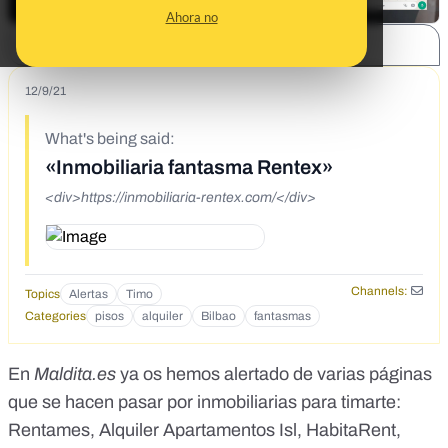
Ahora no
SHARE:
12/9/21
What's being said:
«Inmobiliaria fantasma Rentex»
<div>https://inmobiliaria-rentex.com/</div>
Channels:
Topics
Alertas
Timo
Categories
pisos
alquiler
Bilbao
fantasmas
En
Maldita.es
ya os hemos alertado de varias páginas
que se hacen pasar por inmobiliarias para timarte:
Rentames
,
Alquiler Apartamentos Isl
,
HabitaRent,