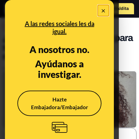
×
o
Hazte Maldit
Abrir menú
a
A las redes sociales les da
DESINFO
igual.
¿En qué nos debemos fijar para
saber si una foto está
A nosotros no.
manipulada?
Ayúdanos a
Publicado el
May 12, 2021, 3:47:52 PM
investigar.
Hazte
Embajadora/Embajador
SHARE: