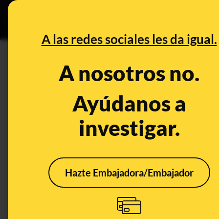
Especial C
DESINFO
PREB
A las redes sociales les da igual.
DESINFO
A nosotros no.
Cuidado con Temporent Canari
busca hacerse con tu dinero
Ayúdanos a
investigar.
Consumo
Hazte Embajadora/Embajador