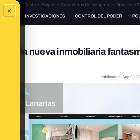
euta
•
Bulos Ceuta
•
Eclipse
•
Curanderos IA Instagram
•
Timo José E
×
UNKING
INVESTIGACIONES
CONTROL DEL PODER
PO
as: la nueva inmobiliaria fantas
Publicado el
Sep 28, 2