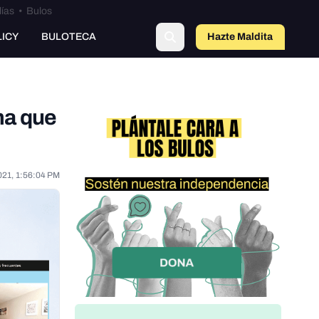
lías
•
Bulos
LICY
BULOTECA
Hazte Maldit
o
ma que
021, 1:56:04 PM