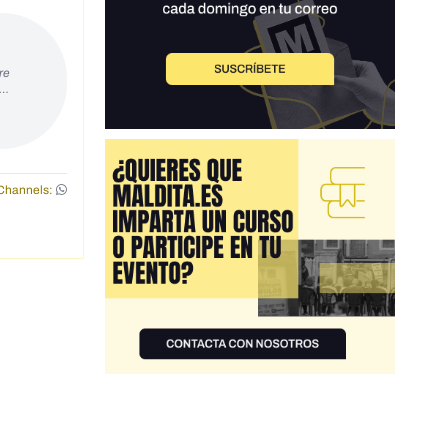
re
s…
Channels: