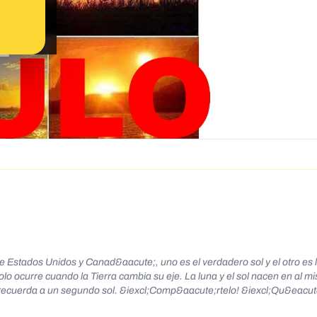
 Estados Unidos y Canad&aacute;, uno es el verdadero sol y el otro es l
ocurre cuando la Tierra cambia su eje. La luna y el sol nacen en al m
 que recuerda a un segundo sol. &iexcl;Comp&aacute;rtelo! &iexcl;Qu&eacut