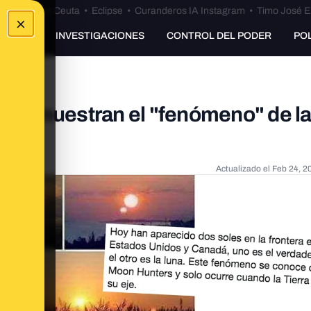
euta
•
Bulos Ceuta
•
Eclipse
•
Curanderos IA Instagram
•
Timo José E
×
UNKING
INVESTIGACIONES
CONTROL DEL PODER
PO
" no muestran el "fenómeno" de l
Actualizado el
Feb 24, 2