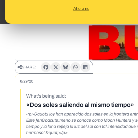
Ahora no
SHARE:
6/29/20
What's being said:
«Dos soles saliendo al mismo tiempo»
<p>&quot;Hoy han aparecido dos soles en la frontera entre
Este fen&oacute;meno se conoce como Moon Hunters y solo 
tiempo y la luna refleja la luz del sol con tal intensidad
hermoso! &quot;</p>