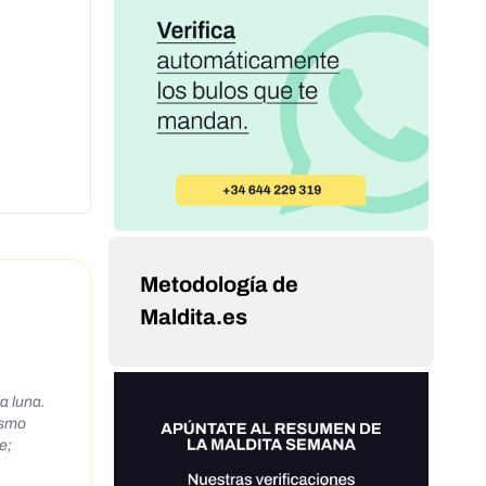
Metodología de
Maldita.es
a luna.
ismo
e;