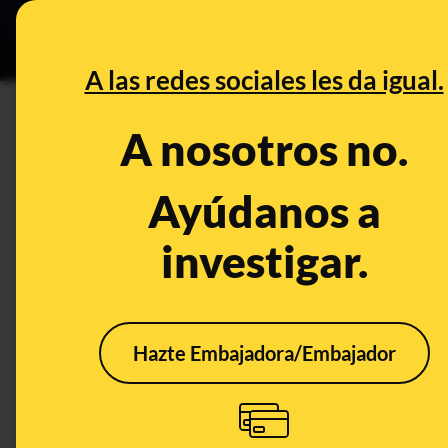
Especial C
DESINFO
PREB
A las redes sociales les da igual.
DESINFO
A nosotros no.
No, estas fotos de "dos soles
"Luna del cazador"
Ayúdanos a
investigar.
Publicado el
Jul 7, 2020, 12:04:00 PM
Hazte Embajadora/Embajador