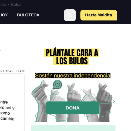
lías
•
Bulos
LICY
BULOTECA
Hazte Maldit
o
a
021, 8:42:00 AM