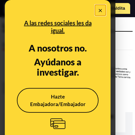
×
Hazte Maldit
a
Abrir menú
A las redes sociales les da
Luna del cazador
igual.
Desinfo
A nosotros no.
Ayúdanos a
investigar.
Hazte
Embajadora/Embajador
No, estas fotos de "dos soles" no
muestran el "fenómeno" de la "Luna
del cazador"