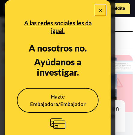
×
o
Hazte Maldit
a
Abrir menú
A las redes sociales les da
fenómeno
igual.
Desinfo
A nosotros no.
Ayúdanos a
investigar.
Hazte
Embajadora/Embajador
No, este vídeo de una luna gigante ‘en
el Polo Norte’ no es real: está creado
digitalmente