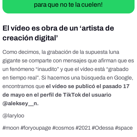
para que no te la cuelen!
El vídeo es obra de un ‘artista de
creación digital’
Como decimos, la grabación de la supuesta luna
gigante se comparte con mensajes que afirman que es
un fenómeno “inaudito” y que el vídeo está “grabado
en tiempo real”. Si hacemos una búsqueda en Google,
encontramos que
el vídeo se publicó el pasado 17
de mayo
en el perfil de TikTok del usuario
@aleksey__n
.
@laryloo
#moon
#foryoupage
#cosmos
#2021
#Odessa
#space