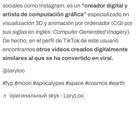
sociales como
Instagram
, es un
“creador digital y
artista de computación gráfica”
especializado en
visualización 3D y animación por ordenador (CGI por
sus siglas en inglés:
Computer Generated Imagery
).
De hecho, en el perfil de TikTok de este usuario
encontramos
otros vídeos creados digitalmente
similares al que se ha convertido en viral.
@laryloo
#fyp
#moon
#apocalypse
#space
#cosmos
#earth
♬ оригинальный звук - LaryLoo