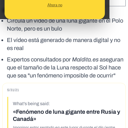
SHARE:
Ahora no
En corto:
Circula un vídeo de una luna gigante en el Polo
Norte, pero es un bulo
El vídeo está generado de manera digital y no
es real
Expertos consultados por
Maldita.es
aseguran
que el tamaño de la Luna respecto al Sol hace
que sea "un fenómeno imposible de ocurrir"
5/31/21
What's being said:
«Fenómeno de luna gigante entre Rusia y
Canadá»
Imaginar estar sentado en este lugar durante el día (entre