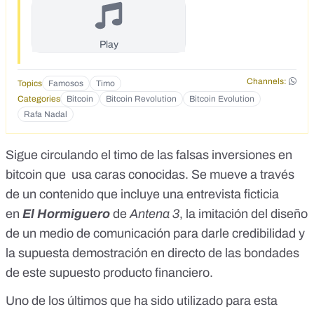
<strong>convertir en millonario a cualquiera en 3 o 4
meses</strong>. Nadal animó a que todos los españoles se
lanzaran a aprovechar esta asombrosa oportunidad antes
Play
de que los grandes bancos lo silenciaran definitivamente.
</div><div>Y, efectivamente, minutos después de que
terminara la entrevista, CaixaBank llamó para evitar que la
Channels:
Topics
Famosos
Timo
entrevista de Rafael fuera emitida, pero ya era demasiado
Categories
Bitcoin
Bitcoin Revolution
Bitcoin Evolution
tarde.</div>
Rafa Nadal
Sigue circulando el timo de las falsas inversiones en
bitcoin que
usa caras conocidas
. Se mueve a través
de un contenido que incluye una entrevista ficticia
en
El Hormiguero
de
Antena 3
, la imitación del diseño
de un medio de comunicación para darle credibilidad y
la supuesta demostración en directo de las bondades
de este supuesto producto financiero.
Uno de los últimos que ha sido utilizado para esta