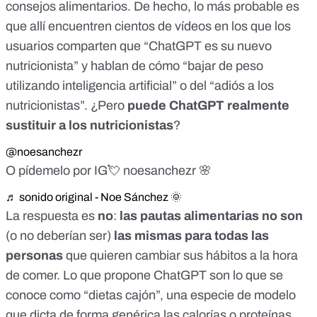
consejos alimentarios. De hecho, lo más probable es
que allí encuentren cientos de vídeos en los que los
usuarios comparten que “
ChatGPT es su nuevo
nutricionista
” y hablan de cómo “
bajar de peso
utilizando inteligencia artificial
” o del “
adiós a los
nutricionistas
”. ¿Pero
puede ChatGPT realmente
sustituir a los nutricionistas
?
@noesanchezr
O pídemelo por IG💘 noesanchezr 🌸
♬ sonido original - Noe Sánchez 🌞
La respuesta es
no
:
las pautas alimentarias no son
(o no deberían ser)
la
s mismas para todas las
personas
que quieren cambiar sus hábitos a la hora
de comer. Lo que propone ChatGPT son lo que se
conoce como “dietas cajón”, una especie de modelo
que dicta de forma genérica las calorías o proteínas