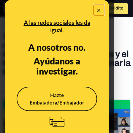
×
Hazte Maldit
o
Abrir menú
A las redes sociales les da
PREBUNKING
igual.
11 historias para el 11-F:
científicas, tecnólogas e
A nosotros no.
investigadoras inspiradoras y el
Ayúdanos a
trabajo por hacer para eliminar la
investigar.
brecha de género
Ciencia
Salud
Otros
Tecnología
Publicado el
Feb 17, 2023, 10:07:15 AM
Hazte
Actualizado el
Feb 11, 2025, 8:03:00 AM
Embajadora/Embajador