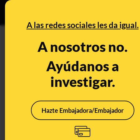
Grupos Ceuta
•
DESINFO
PREB
A las redes sociales les da igual.
superpoderosas
A nosotros no.
Prebunking
Ayúdanos a
investigar.
Hazte Embajadora/Embajador
11 historias para el 11-
F: científicas,