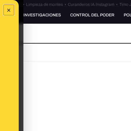
Bulos Ceuta
•
Limpieza de montes
•
Curanderos IA Instagram
•
Timo J
×
UNKING
INVESTIGACIONES
CONTROL DEL PODER
PO