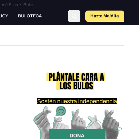
osé Elías
•
Bulos
LICY
BULOTECA
Hazte Maldit
a