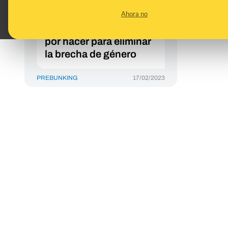
tecnólogas e
Ahora no
investigadoras
inspiradoras y el trabajo
por hacer para eliminar
la brecha de género
PREBUNKING
17/02/2023