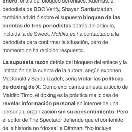
enero
, el día del bloqueo del enlace. Además, el
periodista de BBC Verify, Shayan Sardarizadeh
,
también advirtió sobre el supuesto
bloqueo de las
cuentas de tres periodistas
detrás del artículo,
incluida la de Sweet.
Maldita.es
ha contactado a la
periodista para confirmar la situación, pero de
momento no ha recibido respuesta.
La supuesta razón
detrás del bloqueo del enlace y la
limitación de la cuenta de la autora, según
exponen
McDonald
y
Sardarizadeh
, sería
violar las
políticas
de doxing de X
. Como explicamos en
este artículo
de
Maldito Timo, el doxing es la práctica maliciosa de
revelar información personal
en internet de una
persona u organización
sin su consentimiento
. Pero
el
editor de The Spectator defiende
que el contenido
de la historia no “doxea” a Dittman: “No incluye