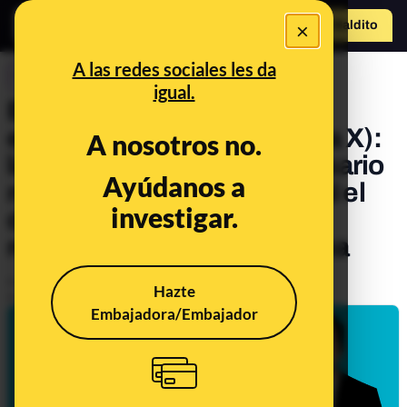
×
Hazte Maldit
o
Abrir menú
A las redes sociales les da
CONTROL DEL PODER
igual.
Elon Musk y la libertad de
expresión en Twitter (ahora X):
A nosotros no.
las veces en que el empresario
Ayúdanos a
no defendió en la red social el
investigar.
derecho que él mismo
reivindica para la plataforma
Publicado el
May 11, 2022, 2:39:48 PM
Hazte
Actualizado el
Feb 4, 2025, 5:18:00 PM
Embajadora/Embajador