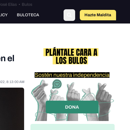
osé Elías
•
Bulos
LICY
BULOTECA
Hazte Maldit
o
n el
022, 8:13:00 AM