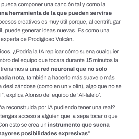
 no pueda componer una canción tal y como la
 una herramienta de la que pueden servirse
ocesos creativos es muy útil porque, al centrifugar
il, puede generar ideas nuevas. Es como una
a experta de Prodigioso Volcán.
cos. ¿Podría la IA replicar cómo suena cualquier
bro del equipo que tocara durante 15 minutos la
ntrenamos a
una
red neuronal
que no solo
 cada nota
, también a hacerlo más suave o más
ra deslizándose (como en un violín), algo que no se
, explica Alonso del equipo de ‘AI-lalelo’.
ña reconstruida por IA pudiendo tener una real?
tengas acceso a alguien que la sepa tocar o que
Con esto se crea un
instrumento que suena
mayores posibilidades expresivas
”.