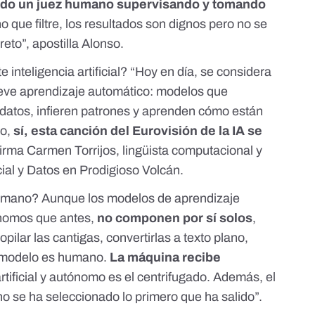
ido un juez humano supervisando y tomando
o que filtre, los resultados son dignos pero no se
eto”, apostilla Alonso.
 inteligencia artificial? “Hoy en día, se considera
e lleve aprendizaje automático: modelos que
datos, infieren patrones y aprenden cómo están
so,
sí, esta canción del Eurovisión de la IA se
afirma
Carmen Torrijos
, lingüista computacional y
cial y Datos en Prodigioso Volcán.
 humano? Aunque los modelos de
aprendizaje
nomos que antes,
no componen por sí solos
,
copilar las cantigas, convertirlas a texto plano,
el modelo es humano.
La máquina recibe
artificial y autónomo es el centrifugado. Además, el
o se ha seleccionado lo primero que ha salido”.