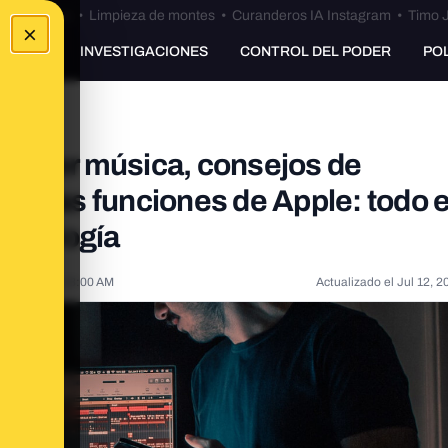
Bulos Ceuta
•
Limpieza de montes
•
Curanderos IA Instagram
•
Timo J
×
UNKING
INVESTIGACIONES
CONTROL DEL PODER
PO
componer música, consejos de
nuevas funciones de Apple: todo e
ecnología
 12, 2022, 8:13:00 AM
Actualizado el
Jul 12, 2