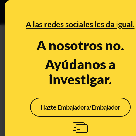
Grupos Ceuta
•
DESINFO
PREB
A las redes sociales les da igual.
PREBUNKING
A nosotros no.
Inteligencia artificial para 
ciberseguridad veraniegos y 
Ayúdanos a
108º consultorio de Maldita T
investigar.
Timo
Tecnología
Publicado el
Jul
Hazte Embajadora/Embajador