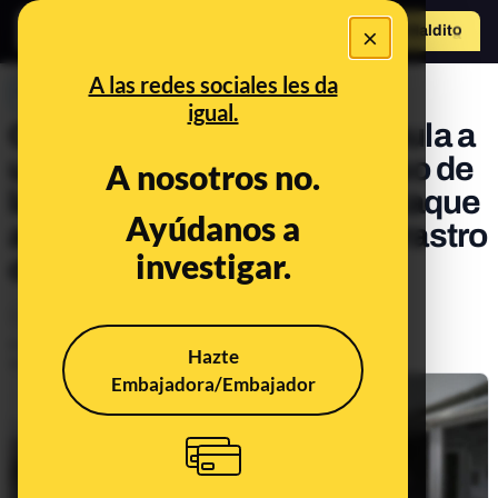
×
Hazte Maldit
o
Abrir menú
A las redes sociales les da
PREBUNKING
igual.
Cuando un nombre se vincula a
una desinformación: el caso de
A nosotros no.
la mujer embarazada del ataque
Ayúdanos a
al hospital en Ucrania y su rastro
investigar.
digital
Legislación
Publicado el
Mar 11, 2022, 7:10:00 PM
Hazte
Actualizado el
Mar 14, 2022, 9:01:00 AM
Embajadora/Embajador