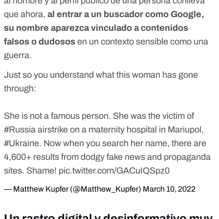
al nombre y al perfil público de una persona conlleva
que ahora,
al entrar a un buscador como Google,
su nombre aparezca vinculado a contenidos
falsos o dudosos
en un contexto sensible como una
guerra.
Just so you understand what this woman has gone
through:
She is not a famous person. She was the victim of
#Russia
airstrike on a maternity hospital in Mariupol,
#Ukraine
. Now when you search her name, there are
4,600+ results from dodgy fake news and propaganda
sites. Shame!
pic.twitter.com/GACuIQSpz0
— Matthew Kupfer (@Matthew_Kupfer)
March 10, 2022
Un rastro digital y desinformativo muy