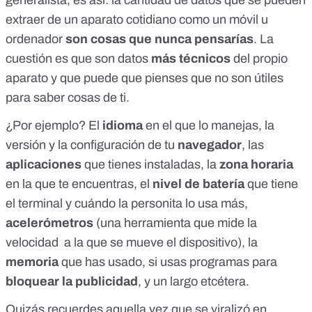
generalista, es así: la cantidad de datos que se pueden
extraer de un aparato cotidiano como un móvil u
ordenador
son cosas que nunca pensarías
. La
cuestión es que son datos
más técnicos
del propio
aparato y que puede que pienses que no son útiles
para saber cosas de ti.
¿Por ejemplo? El
idioma
en el que lo manejas, la
versión y la configuración de tu
navegador
, las
aplicaciones
que tienes instaladas, la
zona horaria
en la que te encuentras, el
nivel de batería
que tiene
el terminal y cuándo la personita lo usa más,
acelerómetros
(una herramienta que mide la
velocidad a la que se mueve el dispositivo), la
memoria
que has usado, si usas programas para
bloquear la publicidad
, y un largo etcétera.
Quizás recuerdes aquella vez que se viralizó en