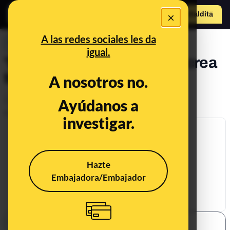
×
Hazte Maldit
o
Abrir menú
A las redes sociales les da
PREBUNKING
igual.
'Fingerprinting' o cómo se crea
tu huella digital
A nosotros no.
Legislación
Ayúdanos a
Publicado el
Mar 20, 2020, 7:11:46 AM
investigar.
Hazte
Embajadora/Embajador
SHARE: