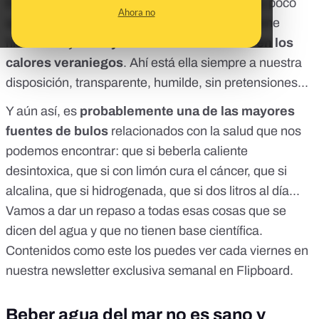
En lo que se refiere al agua, parecería que hay poco
Ahora no
que contar: beberla en abundancia nos mantiene
hidratados y
no hay nada más refrescante en los
calores veraniegos
. Ahí está ella siempre a nuestra
disposición, transparente, humilde, sin pretensiones...
Y aún así, es
probablemente una de las mayores
fuentes de bulos
relacionados con la salud que nos
podemos encontrar: que si beberla caliente
desintoxica, que si con limón cura el cáncer, que si
alcalina, que si hidrogenada, que si dos litros al día...
Vamos a dar un repaso a todas esas cosas que se
dicen del agua y que no tienen base científica.
Contenidos como este los puedes ver cada viernes en
nuestra
newsletter exclusiva semanal en Flipboard.
Beber agua del mar no es sano y