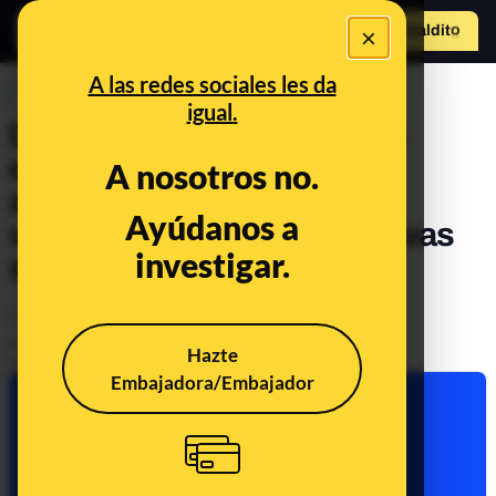
×
Hazte Maldit
o
Abrir menú
A las redes sociales les da
PREBUNKING
igual.
De qué alimentos huir para
evitar intoxicaciones
A nosotros no.
alimentarias en pícnics
Ayúdanos a
veraniegos (y qué alternativas
investigar.
son seguras)
Alimentación
Publicado el
Jul 27, 2021, 9:33:00 AM
Hazte
Actualizado el
Jul 14, 2026, 1:15:00 PM
Embajadora/Embajador