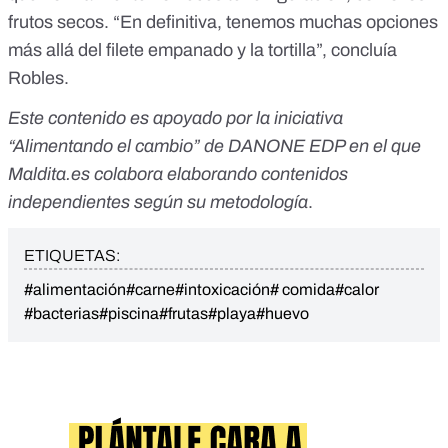
frutos secos. “En definitiva, tenemos muchas opciones
más allá del filete empanado y la tortilla”, concluía
Robles.
Este contenido es apoyado por la iniciativa
“
Alimentando el cambio
” de DANONE EDP en el que
Maldita.es colabora elaborando contenidos
independientes según su metodología
.
ETIQUETAS:
#alimentación
#carne
#intoxicación
# comida
#calor
#bacterias
#piscina
#frutas
#playa
#huevo