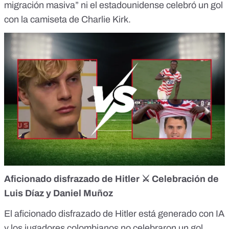
migración masiva” ni el
estadounidense
celebró un gol
con la camiseta de Charlie Kirk.
Aficionado disfrazado de Hitler
⚔️
Celebración de
Luis Díaz y Daniel Muñoz
El aficionado disfrazado de
Hitler
está generado con IA
y los jugadores colombianos no
celebraron
un gol