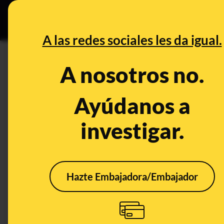
Especial Ce
DESINFO
PREBU
A las redes sociales les da igual.
DESINFO
FALSO
A nosotros no.
No, el partido en el que Norue
los ingresos" a Palestina no e
Ayúdanos a
clasificación en 2025
investigar.
Guerra y conflictos armados
Deporte
Publica
Hazte Embajadora/Embajador
FALSO