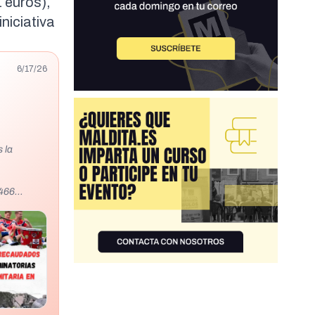
 euros
),
niciativa
6/17/26
 la
466