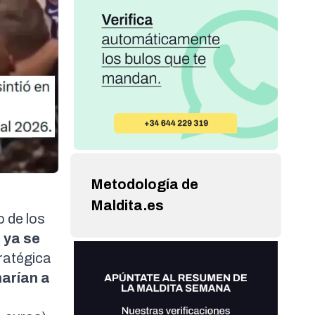
Metodología de
Maldita.es
 de los
o
ya se
ratégica
narían a