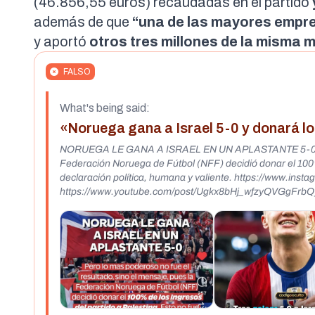
(
46.856,55 euros
) recaudadas en el partido
además de que
“una de las mayores empres
y aportó
otros tres millones de la misma
FALSO
What's being said:
«Noruega gana a Israel 5-0 y donará lo
NORUEGA LE GANA A ISRAEL EN UN APLASTANTE 5-0. Pero l
Federación Noruega de Fútbol (NFF) decidió donar el 100% d
declaración política, humana y valiente. https://www.instagram.com/reels/DZrFDZguJk5/
https://www.youtube.com/post/Ugkx8bHj_wfzyQVGgFrbQ
https://www.facebook.com/27345895981734018/