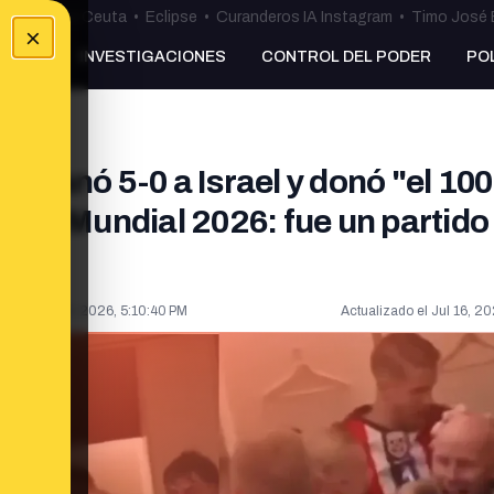
uta
•
Bulos Ceuta
•
Eclipse
•
Curanderos IA Instagram
•
Timo José 
×
NKING
INVESTIGACIONES
CONTROL DEL PODER
PO
ga ganó 5-0 a Israel y donó "el 10
s del Mundial 2026: fue un partido
do el
Jun 18, 2026, 5:10:40 PM
Actualizado el
Jul 16, 2