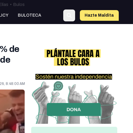
Elías
•
Bulos
LICY
BULOTECA
Hazte Maldit
a
0% de
 de
026, 8:48:00 AM