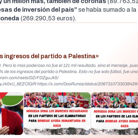
y un millón más, también de coronas
(
89.763,51
as de inversión del país”
se había sumado a la i
 moneda
(
269.290,53 euros
).
s ingresos del partido a Palestina»
o mas poderoso no fue el 121 mil resultado, sino el mensaje, pues
e los ingresos del partido a Palestina. Esto no fue solo fútbol, fue una
yJ40xU_8EZClGIR https://x.com/DosRunas/status/2067310733038428