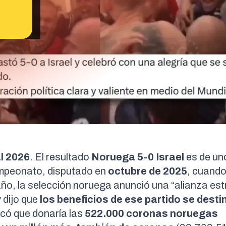
al 2026
. El resultado
Noruega 5-0 Israel
es de uno
ampeonato, disputado en
octubre de 2025
, cuand
año, la selección noruega
anunció
una “alianza est
 dijo que
los beneficios de ese partido se desti
icó
que donaría las
522.000 coronas noruegas