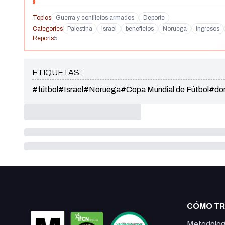
Topics
Guerra y conflictos armados
Deporte
Categories
Palestina
Israel
beneficios
Noruega
ingresos
Reports
5
ETIQUETAS:
#fútbol
#Israel
#Noruega
#Copa Mundial de Fútbol
#do
CÓMO T
Metodolog